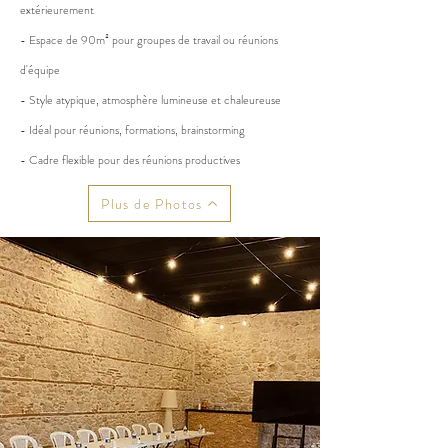
extérieurement
- Espace de 90m² pour groupes de travail ou réunions
d'équipe
- Style atypique, atmosphère lumineuse et chaleureuse
- Idéal pour réunions, formations, brainstorming
- Cadre flexible pour des réunions productives
Plus de Photos