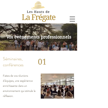
Vos évènements professionnels
Séminaires,
01
conférences
Faites de vos réunions
d'équipes, une expérience
enrichissante dans un
environnement qui stimule la
réflexion.